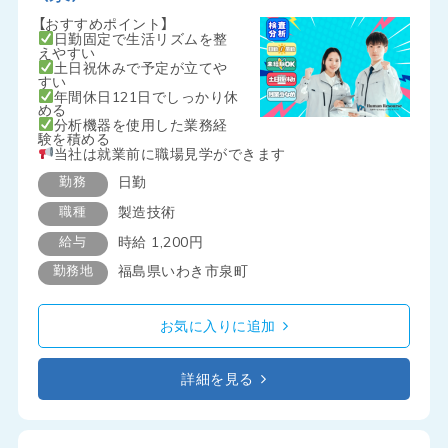
【おすすめポイント】
日勤固定で生活リズムを整
えやすい
土日祝休みで予定が立てや
すい
年間休日121日でしっかり休
める
分析機器を使用した業務経
験を積める
当社は就業前に職場見学ができます
勤務
日勤
職種
製造技術
給与
時給 1,200円
勤務地
福島県いわき市泉町
お気に入りに追加
詳細を見る