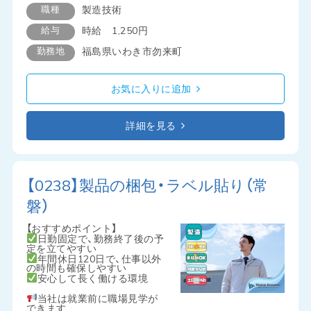
職種
製造技術
給与
時給 1,250円
勤務地
福島県いわき市勿来町
お気に入りに追加
詳細を見る
【0238】製品の梱包・ラベル貼り（常
磐）
【おすすめポイント】
日勤固定で、勤務終了後の予
定を立てやすい
年間休日120日で、仕事以外
の時間も確保しやすい
安心して長く働ける環境
当社は就業前に職場見学が
できます