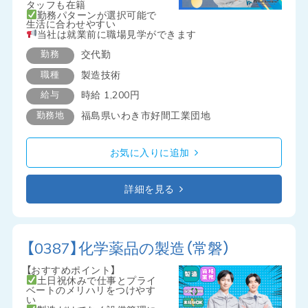
タッフも在籍
勤務パターンが選択可能で
生活に合わせやすい
当社は就業前に職場見学ができます
勤務
交代勤
職種
製造技術
給与
時給 1,200円
勤務地
福島県いわき市好間工業団地
お気に入りに追加
詳細を見る
【0387】化学薬品の製造（常磐）
【おすすめポイント】
土日祝休みで仕事とプライ
ベートのメリハリをつけやす
い