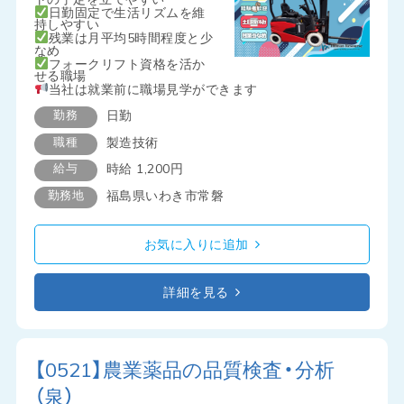
日勤固定で生活リズムを維
持しやすい
残業は月平均5時間程度と少
なめ
フォークリフト資格を活か
せる職場
当社は就業前に職場見学ができます
勤務
日勤
職種
製造技術
給与
時給 1,200円
勤務地
福島県いわき市常磐
お気に入りに追加
詳細を見る
【0521】農業薬品の品質検査・分析
（泉）