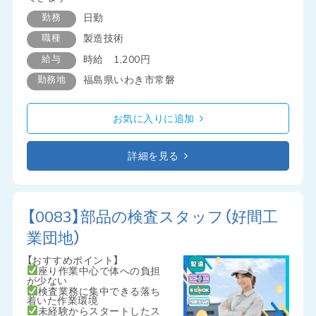
勤務
日勤
職種
製造技術
給与
時給 1,200円
勤務地
福島県いわき市常磐
お気に入りに追加
詳細を見る
【0083】部品の検査スタッフ（好間工
業団地）
【おすすめポイント】
座り作業中心で体への負担
が少ない
検査業務に集中できる落ち
着いた作業環境
未経験からスタートしたス