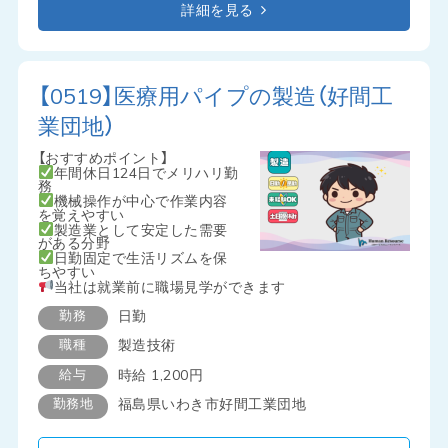
詳細を見る
【0519】医療用パイプの製造（好間工
業団地）
【おすすめポイント】
年間休日124日でメリハリ勤
務
機械操作が中心で作業内容
を覚えやすい
製造業として安定した需要
がある分野
日勤固定で生活リズムを保
ちやすい
当社は就業前に職場見学ができます
勤務
日勤
職種
製造技術
給与
時給 1,200円
勤務地
福島県いわき市好間工業団地