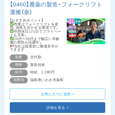
【0460】農薬の製造・フォークリフト
運搬（泉）
【おすすめポイント】
作業はフォークリフトを使
用、資格を活かせる環境です。
年間休日121日でプライベー
トも充実。
20代〜50代まで幅広い年齢
層の男性が活躍中。
当社は就業前に職場見学が
できます
勤務
交代勤
職種
製造技術
給与
時給 1,280円
勤務地
福島県いわき市泉町
お気に入りに追加
詳細を見る