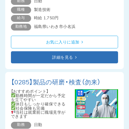
勤務
日勤
職種
製造技術
給与
時給 1,750円
勤務地
福島県いわき市小名浜
お気に入りに追加
詳細を見る
【0285】製品の研磨・検査（勿来）
【おすすめポイント】
勤務時間が一定だから予定
を立てやすい
休日もしっかり確保できる
社会保険も完備
当社は就業前に職場見学が
できます
勤務
日勤