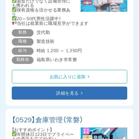
製造だけでなく設備管理に
も携われる
保有資格を活かせる業務あ
り
20～50代男性活躍中！
当社は就業前に職場見学ができます
勤務
交代勤
職種
製造技術
給与
時給 1,200 ～ 1,350円
勤務地
福島県いわき市常磐
お気に入りに追加
詳細を見る
【0529】倉庫管理（常磐）
【おすすめポイント】
年間休日123日でプライベー
トの予定を立てやすい