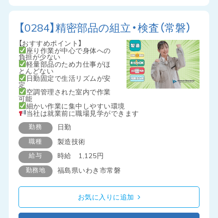
【0284】精密部品の組立・検査（常磐）
【おすすめポイント】
座り作業が中心で身体への
負担が少ない
軽量部品のため力仕事がほ
とんどない
日勤固定で生活リズムが安
定
空調管理された室内で作業
可能
細かい作業に集中しやすい環境
当社は就業前に職場見学ができます
勤務
日勤
職種
製造技術
給与
時給 1,125円
勤務地
福島県いわき市常磐
お気に入りに追加