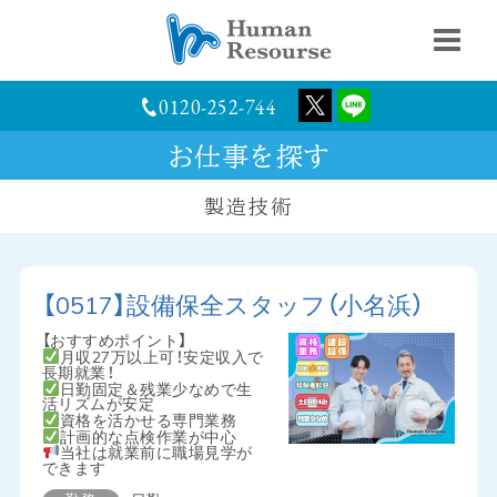
0120-252-744
お仕事を探す
製造技術
【0517】設備保全スタッフ（小名浜）
【おすすめポイント】
月収27万以上可！安定収入で
長期就業！
日勤固定＆残業少なめで生
活リズムが安定
資格を活かせる専門業務
計画的な点検作業が中心
当社は就業前に職場見学が
できます