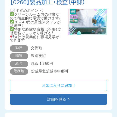
【0260】製品加工・検査（中郷）
【おすすめポイント】
クリーンルーム内の作業な
ので衛生的な環境で働けます。
20～40代の男性スタッフが
活躍中！
特別な経験や資格は不要！交
替勤務でしっかり稼げる！
当社は就業前に職場見学が
できます
勤務
交代勤
職種
製造技術
給与
時給 1,350円
勤務地
茨城県北茨城市中郷町
お気に入りに追加
詳細を見る