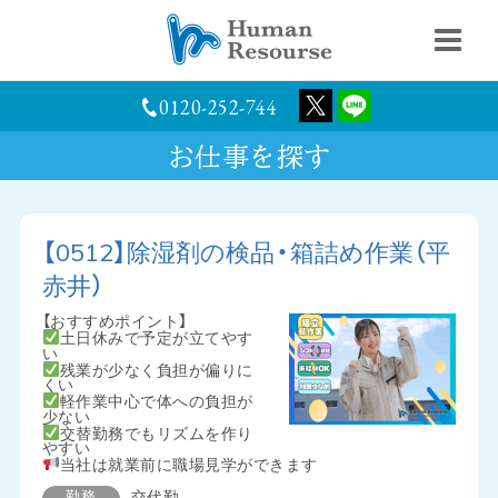
0120-252-744
お仕事を探す
【0512】除湿剤の検品・箱詰め作業（平
赤井）
【おすすめポイント】
土日休みで予定が立てやす
い
残業が少なく負担が偏りに
くい
軽作業中心で体への負担が
少ない
交替勤務でもリズムを作り
やすい
当社は就業前に職場見学ができます
勤務
交代勤