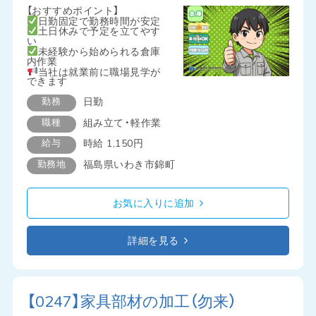
【おすすめポイント】
日勤固定で勤務時間が安定
土日休みで予定を立てやす
い
未経験から始められる倉庫
内作業
当社は就業前に職場見学が
できます
勤務
日勤
職種
組み立て・軽作業
給与
時給 1,150円
勤務地
福島県いわき市錦町
お気に入りに追加
詳細を見る
【0247】家具部材の加工（勿来）