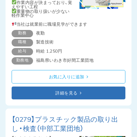
作業内容が決まっており、覚
えやすい工程
重量物の取り扱いが少ない
軽作業中心
当社は就業前に職場見学ができます
勤務
夜勤
職種
製造技術
給与
時給 1,250円
勤務地
福島県いわき市好間工業団地
お気に入りに追加
詳細を見る
【0279】プラスチック製品の取り出
し・検査（中部工業団地）