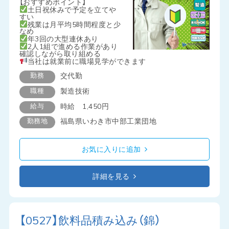
【おすすめポイント】
土日祝休みで予定を立てや
すい
残業は月平均5時間程度と少
なめ
年3回の大型連休あり
2人1組で進める作業があり
確認しながら取り組める
当社は就業前に職場見学ができます
勤務
交代勤
職種
製造技術
給与
時給 1,450円
勤務地
福島県いわき市中部工業団地
お気に入りに追加
詳細を見る
【0527】飲料品積み込み（錦）