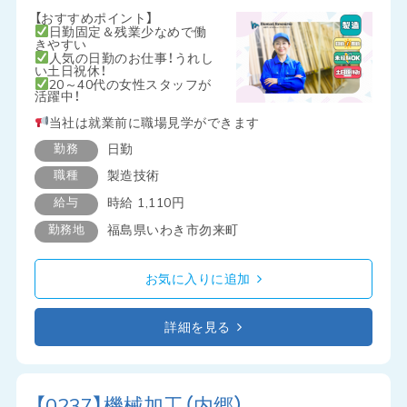
【おすすめポイント】
日勤固定＆残業少なめで働
きやすい
人気の日勤のお仕事！うれし
い土日祝休！
20～40代の女性スタッフが
活躍中！
当社は就業前に職場見学ができます
勤務
日勤
職種
製造技術
給与
時給 1,110円
勤務地
福島県いわき市勿来町
お気に入りに追加
詳細を見る
【0237】機械加工（内郷）