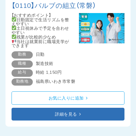
【0110】バルブの組立（常磐）
【おすすめポイント】
日勤固定で生活リズムを整
えやすい
土日祝休みで予定を合わせ
やすい
残業が比較的少なめ
当社は就業前に職場見学が
できます
勤務
日勤
職種
製造技術
給与
時給 1,150円
勤務地
福島県いわき市常磐
お気に入りに追加
詳細を見る