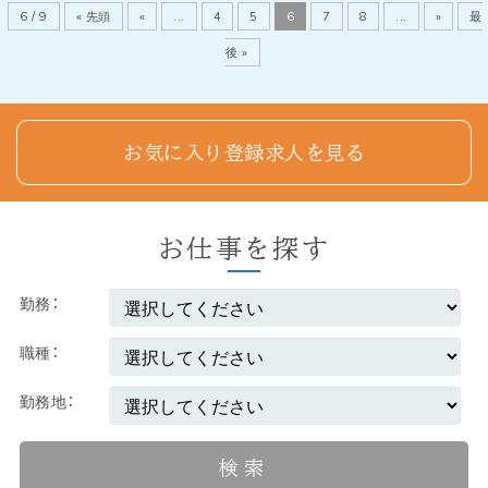
6 / 9
« 先頭
«
...
4
5
6
7
8
...
»
最
後 »
お気に入り登録求人を見る
お仕事を探す
勤務
職種
勤務地