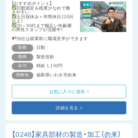
【おすすめポイント】
日勤固定＆残業少なめで働
きやすい
土日祝休み＋年間休日120日
以上！
20～50代まで幅広い年齢層
の男性スタッフが活躍中！
当社は就業前に職場見学ができます
勤務
日勤
職種
製造技術
給与
時給 1,150円
勤務地
福島県いわき市勿来
お気に入りに追加
詳細を見る
【0248】家具部材の製造・加工（勿来）