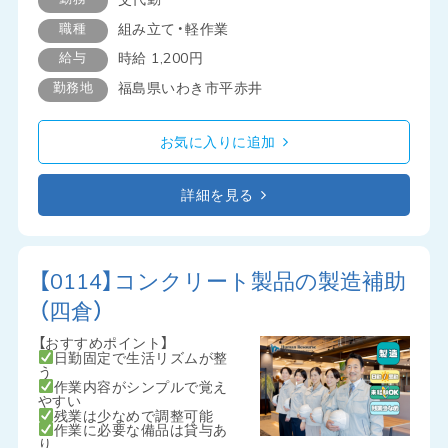
職種
組み立て・軽作業
給与
時給 1,200円
勤務地
福島県いわき市平赤井
お気に入りに追加
詳細を見る
【0114】コンクリート製品の製造補助
（四倉）
【おすすめポイント】
日勤固定で生活リズムが整
う
作業内容がシンプルで覚え
やすい
残業は少なめで調整可能
作業に必要な備品は貸与あ
り