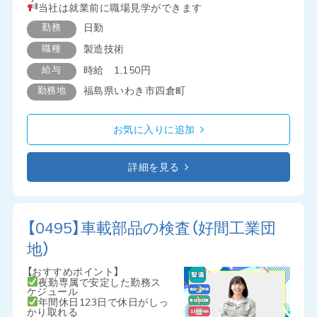
当社は就業前に職場見学ができます
勤務
日勤
職種
製造技術
給与
時給 1,150円
勤務地
福島県いわき市四倉町
お気に入りに追加
詳細を見る
【0495】車載部品の検査（好間工業団
地）
【おすすめポイント】
夜勤専属で安定した勤務ス
ケジュール
年間休日123日で休日がしっ
かり取れる