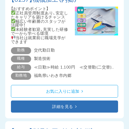
【おすすめポイント】
正社員登用制度あり、安定し
たキャリアを築けるチャンス
幅広い年齢層のスタッフが
活躍中！
未経験者歓迎、充実した研修
で一から学べる環境
当社は就業前に職場見学が
できます
勤務
交代勤
日勤
職種
製造技術
給与
≪日勤≫時給 1,100円 ≪交替勤(二交替)≫時給 1,150円
勤務地
福島県いわき市内郷
お気に入りに追加
詳細を見る