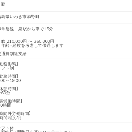
日勤
福島県いわき市添野町
JR常磐線 泉駅から車で15分
給 210,000円 〜 360,000円
※年齢・経験を考慮して優遇します
交通費別途支給
【勤務形態】
シフト制
【勤務時間】
:00～19:00
【休憩時間】
計60分
【実労働時間】
.0時間
【時間外労働時間】
5時間程度/月
シフト休