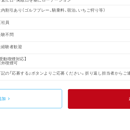
※繁忙日・閑散日を基にローテーション
社内割引あり（ゴルフプレー、騎乗料、宿泊、いちご狩り等）
正社員
経験不問
未経験者歓迎
【受動喫煙対応】
屋外喫煙可
下記の「応募する」ボタンよりご応募ください。折り返し担当者からご
追加