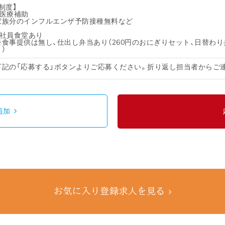
制度】
・医療補助
家族分のインフルエンザ予防接種無料など
・社員食堂あり
※食事提供は無し、仕出し弁当あり（260円のおにぎりセット、日替わり
）
下記の「応募する」ボタンよりご応募ください。折り返し担当者からご
追加
お気に入り登録求人を見る