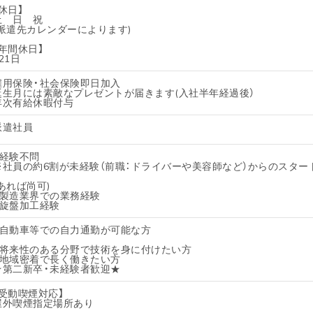
休日】
土 日 祝
(派遣先カレンダーによります)
【年間休日】
21日
雇用保険・社会保険即日加入
誕生月には素敵なプレゼントが届きます(入社半年経過後）
年次有給休暇付与
派遣社員
・経験不問
※社員の約6割が未経験（前職：ドライバーや美容師など）からのスター
(あれば尚可)
・製造業界での業務経験
・旋盤加工経験
・自動車等での自力通勤が可能な方
・将来性のある分野で技術を身に付けたい方
・地域密着で長く働きたい方
★第二新卒・未経験者歓迎★
【受動喫煙対応】
屋外喫煙指定場所あり