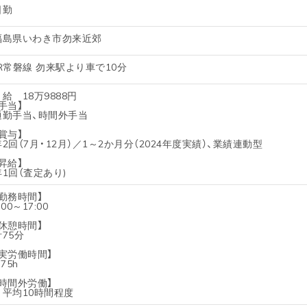
日勤
福島県いわき市勿来近郊
JR常磐線 勿来駅より車で10分
月給 18万9888円
手当】
通勤手当、時間外手当
賞与】
年2回（7月・12月）／1～2か月分（2024年度実績）、業績連動型
昇給】
年1回（査定あり)
【勤務時間】
:00～17:00
【休憩時間】
計75分
【実労働時間】
.75h
【時間外労働】
月平均10時間程度