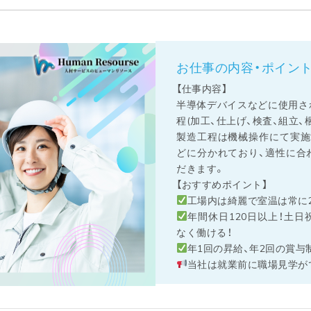
お仕事の内容・ポイン
【仕事内容】
半導体デバイスなどに使用さ
程(加工、仕上げ、検査、組立、
製造工程は機械操作にて実施
どに分かれており、適性に合
だきます。
【おすすめポイント】
工場内は綺麗で室温は常に2
年間休日120日以上！土
なく働ける！
年1回の昇給、年2回の賞与
当社は就業前に職場見学が