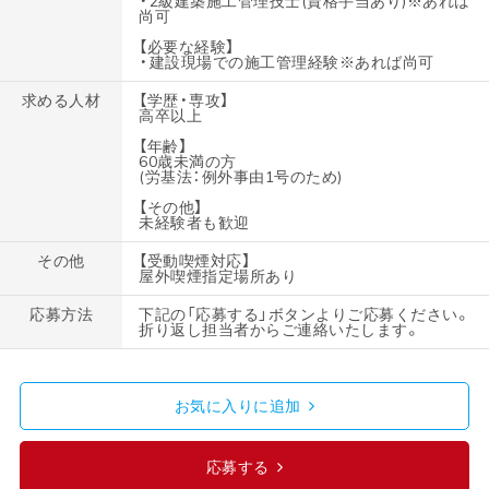
・2級建築施工管理技士(資格手当あり)※あれば
尚可
【必要な経験】
・建設現場での施工管理経験※あれば尚可
求める人材
【学歴・専攻】
高卒以上
【年齢】
60歳未満の方
(労基法：例外事由1号のため)
【その他】
未経験者も歓迎
その他
【受動喫煙対応】
屋外喫煙指定場所あり
応募方法
下記の「応募する」ボタンよりご応募ください。
折り返し担当者からご連絡いたします。
お気に入りに追加
応募する