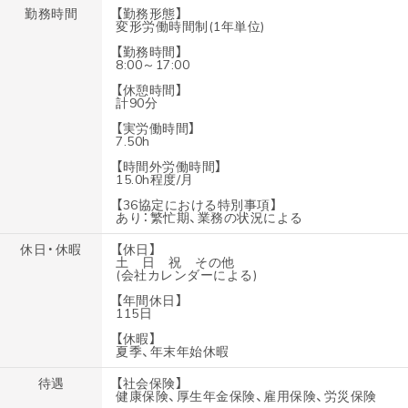
勤務時間
【勤務形態】
変形労働時間制(1年単位)
【勤務時間】
8:00～17:00
【休憩時間】
計90分
【実労働時間】
7.50h
【時間外労働時間】
15.0h程度/月
【36協定における特別事項】
あり：繁忙期、業務の状況による
休日・休暇
【休日】
土 日 祝 その他
(会社カレンダーによる)
【年間休日】
115日
【休暇】
夏季、年末年始休暇
待遇
【社会保険】
健康保険、厚生年金保険、雇用保険、労災保険