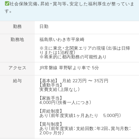
社会保険完備、昇給・賞与等、安定した福利厚生が整っていま
す。
勤務
日勤
勤務地
福島県いわき市平泉崎
※主に東北・北関東エリアの現場（出張は日帰
りまたは1泊程度）
※将来的に都内勤務の可能性あり
アクセス
JR常磐線 草野駅より車で 5分
給与
【基本給】 月給 22万円 〜 35万円
【通勤手当】
実費支給（上限なし）
【家族手当】
4,000円（扶養一人につき）
【昇給制度】
あり（前年度実績1ヶ月あたり 5,000円）
【賞与制度】
あり（前年度実績：支給回数：年2回、賞与月数：
2.00ヶ月分）