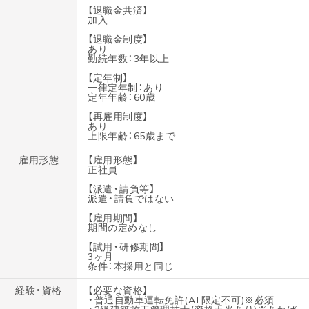
【退職金共済】
加入
【退職金制度】
あり
勤続年数：3年以上
【定年制】
一律定年制：あり
定年年齢：60歳
【再雇用制度】
あり
上限年齢：65歳まで
雇用形態
【雇用形態】
正社員
【派遣・請負等】
派遣・請負ではない
【雇用期間】
期間の定めなし
【試用・研修期間】
3ヶ月
条件：本採用と同じ
経験・資格
【必要な資格】
・普通自動車運転免許(AT限定不可)※必須