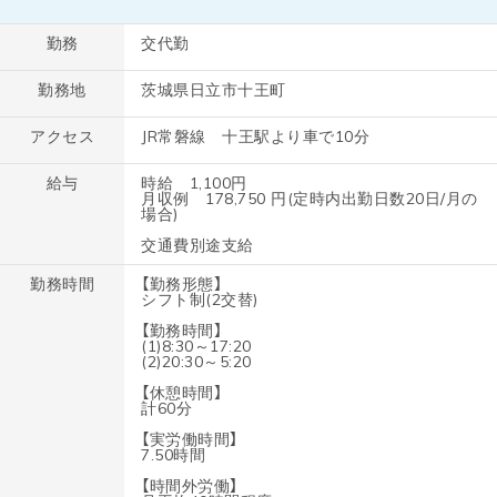
勤務
交代勤
勤務地
茨城県日立市十王町
アクセス
JR常磐線 十王駅より車で10分
給与
時給 1,100円
月収例 178,750 円(定時内出勤日数20日/月の
場合)
交通費別途支給
勤務時間
【勤務形態】
シフト制(2交替)
【勤務時間】
(1)8:30～17:20
(2)20:30～5:20
【休憩時間】
計60分
【実労働時間】
7.50時間
【時間外労働】