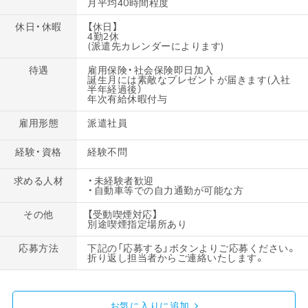
月平均40時間程度
休日・休暇
【休日】
4勤2休
(派遣先カレンダーによります)
待遇
雇用保険・社会保険即日加入
誕生月には素敵なプレゼントが届きます(入社
半年経過後）
年次有給休暇付与
雇用形態
派遣社員
経験・資格
経験不問
求める人材
・未経験者歓迎
・自動車等での自力通勤が可能な方
その他
【受動喫煙対応】
別途喫煙指定場所あり
応募方法
下記の「応募する」ボタンよりご応募ください。
折り返し担当者からご連絡いたします。
お気に入りに追加