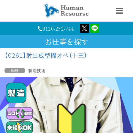
0120-252-744
お仕事を探す
【0261】射出成型機オペ（十王）
職種
製造技術