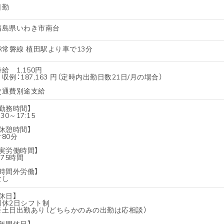
日勤
福島県いわき市南台
JR常磐線 植田駅より車で13分
給 1,150円
月収例：187,163 円（定時内出勤日数21日/月の場合）
交通費別途支給
【勤務時間】
:30～17:15
【休憩時間】
計80分
【実労働時間】
.75時間
【時間外労働】
なし
休日】
週休2日シフト制
※土日出勤あり（どちらかのみの出勤は応相談）