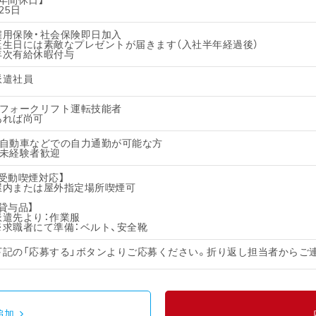
【年間休日】
25日
雇用保険・社会保険即日加入
誕生日には素敵なプレゼントが届きます（入社半年経過後）
年次有給休暇付与
派遣社員
・フォークリフト運転技能者
あれば尚可
・自動車などでの自力通勤が可能な方
・未経験者歓迎
【受動喫煙対応】
屋内または屋外指定場所喫煙可
【貸与品】
派遣先より：作業服
※求職者にて準備：ベルト、安全靴
下記の「応募する」ボタンよりご応募ください。折り返し担当者からご
追加