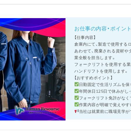
お仕事の内容・ポイン
【仕事内容】
倉庫内にて、製造で使用する
あわせて、廃棄される資材や
業全般を担当します。
フォークリフトを使用する業
ハンドリフトを使用します。
【おすすめポイント】
日勤固定で生活リズムを保
年間休日125日で休みがし
フォークリフト免許がなく
作業内容が明確で覚えやす
当社は就業前に職場見学が