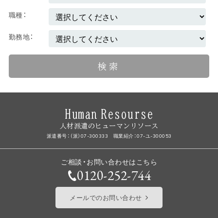
・ 個人情報の提出においてお預かりしました書類は返却
職種
いたしません。
・ 個人情報のご提出はあくまで任意ですが、情報をご提出
頂けない場合、提供するサービスがご利用いただけませ
勤務地
ん。
・ 個人情報の開示等を求める場合、また、相談、苦情につ
いては、問合せ窓口までお問い合わせください。
お問い合わせ窓口
株式会社ヒューマンリソース
〒971-8145 福島県いわき市鹿島町船戸字林下11-9
TEL.0120-252-744
FAX.0246-80-2241
Human Resourse
人材派遣のヒューマンリソース
派遣番号：（派）07-300333 職業紹介：07-ユ-300053
ご相談・お問い合わせはこちら
0120-252-744
メールでのお問い合わせ