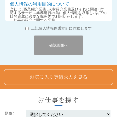
個人情報の利用目的について
当社は、職業紹介業務、人材紹介業務及びそれに関連・付
随するサービス業務遂行の為に個人情報を収集し、以下の
目的達成に必要な範囲内で利用いたします。
・ 仕事の紹介に関する業務
・ 教育訓練、研修の実施
・ 当社が提供しているサービスに関するアンケートなら
上記個人情報保護方針に同意します
びに調査協力の依頼
・ 当社が利用者に対して有意義と思われる情報の提供と
サービス
会員の個人情報の第三者提供について
当社は、個人情報を第三者へ提供することはありません。
ただし、以下に該当する場合を除きます。
・ 求人企業への応募の為、本人から同意を得て応募企業へ
情報提供を行う場合
・ 法令に基づく場合
・ 人の生命、身体または財産の保護の為に必要である場合
であって、本人の同意を得ることが困難な場合
お気に入り登録求人を見る
・ 国の機関若しくは地方公共団体又はその委託を受けた
者が法令の定める事務を遂行することに対して協力する
必要がある場合
個人情報の預託について
お仕事を探す
当社は、情報処理やメンテナンスのため、業務の必要性に
より、個人情報を外部に預託する場合があります。預託先
については、個人情報取扱いの安全性の確認、秘密保持の
契約の締結等、適切な管理を行います。
勤務
その他